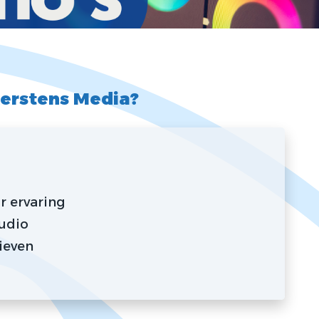
erstens Media?
r ervaring
tudio
ieven